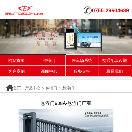
0755-29604639
网站首页
伸缩门
停车场系统
交通配套设施
客户案例
新闻中心
服务支持
联系我们
首页
产品中心
>
伸缩门
>
悬浮门
>
悬浮门908A-悬浮门厂商