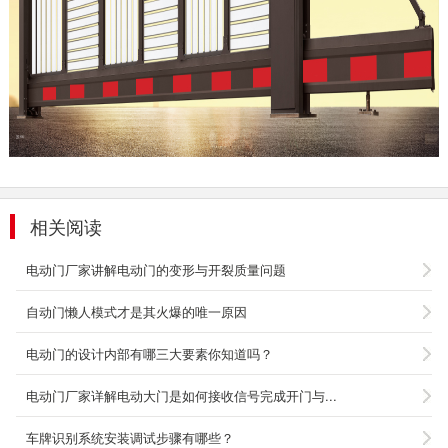
悬浮门912-铝悬浮门批发
悬浮门912功能特点1、材质结构：采用特种优
质铝型材精制而成。门体结构外型美观，结构紧
凑。门体可拆装...
2020-03-16
相关阅读
悬浮门913-悬浮门厂家
悬浮门913功能特点1、材质结构：采用特种优
电动门厂家讲解电动门的变形与开裂质量问题
质铝型材精制而成。门体结构外型美观，结构紧
凑。门体可拆装...
自动门懒人模式才是其火爆的唯一原因
2020-03-16
电动门的设计内部有哪三大要素你知道吗？
悬浮门909A-铝悬浮门价格
电动门厂家详解电动大门是如何接收信号完成开门与...
一、【悬浮门909A】性能特点： 1、材质结构：
采用特种优质铝型材精制而成。门体结构外型美
车牌识别系统安装调试步骤有哪些？
观，结构紧凑...