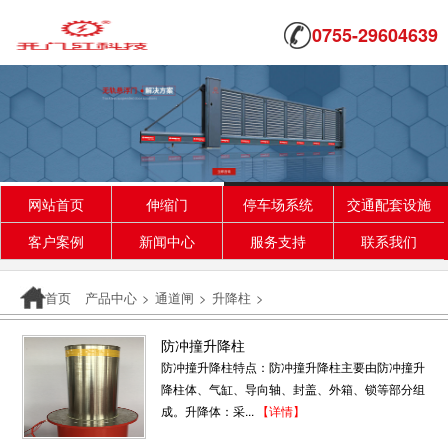
0755-29604639
网站首页
伸缩门
停车场系统
交通配套设施
客户案例
新闻中心
服务支持
联系我们
首页
产品中心
>
通道闸
>
升降柱
>
防冲撞升降柱
防冲撞升降柱特点：防冲撞升降柱主要由防冲撞升
降柱体、气缸、导向轴、封盖、外箱、锁等部分组
成。升降体：采...
【详情】