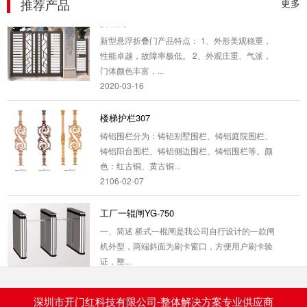
推荐产品
更多
折叠门001
新型悬浮折叠门产品特点： 1、外形美观稳重，
性能卓越，故障率极低。 2、外观庄重、气派，
门体颜色丰富，...
2020-03-16
楼梯护栏307
铸铝围栏分为：铸铝别墅围栏、铸铝庭院围栏、
铸铝阳台围栏、铸铝侧边围栏、铸铝围栏等。颜
色：红古铜、黄古铜...
2106-02-07
工厂一辊闸YG-750
一、简述 桥式一棍闸是我公司自行设计的一款闸
机外型，两端斜面为刷卡窗口，方便用户刷卡验
证，整...
2019-12-21
深圳市开门红科技有限公司-整体解决方案专业供应商
门禁平移闸P-526