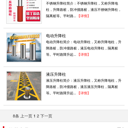
不锈钢升降柱简介：不锈钢升降柱，又称升降地
柱，升降路桩，防冲撞路桩，液压不锈钢升降柱，
隔离桩等。平时路...
【详情】
电动升降柱
电动升降柱简介：电动升降柱，又称升降地柱，升
降路桩，防冲撞路桩，液压电动升降柱，隔离桩
等。平时路障升起...
【详情】
A8 车牌识别系统
产品基本特点：●电动变焦镜头，临时车脱机收
费，脱机显示，脱机语音。 ●200万高清像素
液压升降柱
CMOS图...
液压升降柱简介：液压升降柱，又称升降地柱，升
2021-04-13
降路桩，防冲撞路桩，液压液压升降柱，隔离桩
等。平时路障升起...
【详情】
电动伸缩门M-304
一、门体特点1、型材规格：主料1：
200mmx80mmx1.4mm； 中柱：
8条
上一页
1
2
下一页
150mmx25mmx1.3m 交叉杆：33m...
2020-03-14