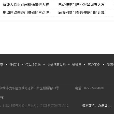
范围
有哪些优势？
智能人脸识别闸机通道进入校
电动伸缩门产业将呈现五大发
园给学校带来那些便利？
展趋势
电动自动伸缩门维修的三点注
庭院别墅门普通伸缩门的计算
意事项
公式是什么？
·
·
·
·
·
·
页
伸缩门
停车场系统
交通配套设施
通道闸
客户案例
新闻
深圳市龙华区观湖街道新田社区麒麟路1-3号
电话：0755-29604639
有：
开门红科技有限公司备案号：粤ICP备07504731号-2
技术支持：
双赢世讯