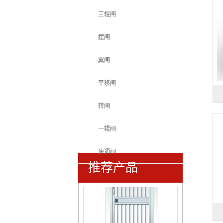
三辊闸
摆闸
豪华型铝艺庭院门RG006
翼闸
平移闸
转闸
一辊闸
铝制小门L11
速通闸
推荐产品