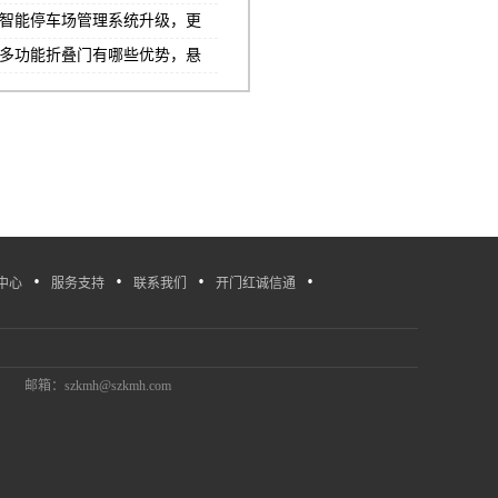
计算的？
智能停车场管理系统升级，更
优的智能停车场管理系统
多功能折叠门有哪些优势，悬
浮折叠门操作步骤讲解
·
·
·
·
中心
服务支持
联系我们
开门红诚信通
邮箱：szkmh@szkmh.com