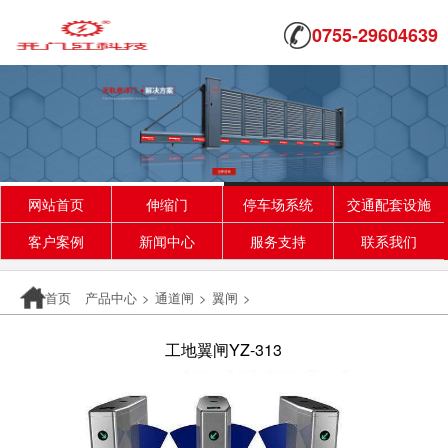
0755-29604639
网站首页
伸缩门
停车场系统
交通配套设施
客户案例
新闻中心
服务支持
联系我们
首页
产品中心
>
通道闸
>
翼闸
>
工地翼闸YZ-313