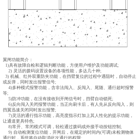
翼闸功能简介：
1)具有故障自检和逻辑判断功能，方便用户维护及功能调试;
2) 灵活的拨码设置设备的各项性能，多达几十种;
3) 机械、红外双重防夹功能，在挡臂复位的过程中遇阻时，自动停止
或反弹，同时发出报警信号;
4)多种模式报警功能，含非法闯入、反闯入、尾随、通行超时报警
等;
5)防冲功能，在没有接收到开闸信号时，挡臂自动锁死;
6)反向闯入关闭报警功能，当正向刷卡后，有人先从反向闯入，则
挡翼迅速关闭同时发出报警;
7)灵活的通行指示功能，高亮度指示灯加上其人性化的提示功能，
让通道更具特色;
8)常开、常闭模式可调，轻松通过拨码或外接手动按钮控制;
9) 自动检测复位功能，开闸后，在规定的时间内(可调)未检测物体
通行时，系统将自动取消此次通行的权限;