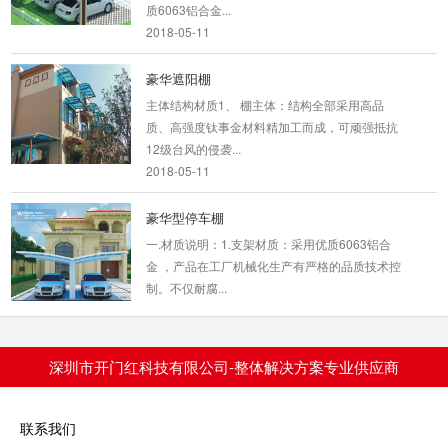
豪华遮阳棚
主体结构材质1、 棚主体：结构全部采用高品
质、高强度钛事金材料精加工而成，可顽强抵抗
12级台风的侵袭...
2018-05-11
豪华型停车棚
一.材质说明：1.支架材质：采用优质6063铝合
金 ，产品在工厂机械化生产有严格的品质技术控
制。不仅耐腐...
2018-05-11
豪华型合抱式停车棚
2016年新型 防紫外线隔热效果好的铝合金窗台
棚保用30年 一.材质说明：1.支架材质：采用优
深圳市开门红科技有限公司-整体解决方案专业供应商
质6063铝合金...
2018-05-11
联系我们