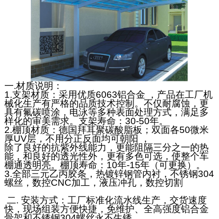
一.材质说明：
1.支架材质：采用优质6063铝合金 ，产品在工厂机
械化生产有严格的品质技术控制。
不仅耐腐蚀，更
具有氟碳喷涂，电泳等多种表面处理方式，满足多
样化的审美需求。
支架寿命：30-50年。
2.棚顶材质：德国拜耳聚碳酸脂板；
双面各
50
微米
厚
UV
层，不用分正反面均可朝阳
，
除了良好的抗紫外线能力，更能阻隔三分之一的热
能，和良好的透光性外，更有多色可选，使整个车
棚通透明亮。
棚顶寿命：10年-15年（可更换）。
3.全部三元乙丙胶条，热镀锌钢管内衬，不锈钢
304
螺丝，数控
CNC
加工，液压冲孔，数控切割
二. 安装方式：工厂标准化流水线生产，交货速度
快，现场组装方便快捷，免维护、全高强度铝合金
骨架和不锈钢304螺丝永不生锈。