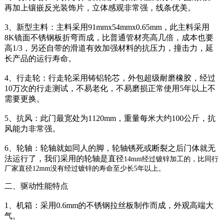
再加上镶嵌反光装饰片，立体感观非常强，线条优美。
3、新型主料：主料采用91mmx54mmx0.65mm，此主料采用
8K镜面不锈钢板折弯而成，比普通管材亮高几倍，成本也要
高1/3，另还自带的滑道有效加强材料的抗压力，撞击力，延
长产品的运行寿命。
4、行走轮：行走轮采用铸铝轮芯，外包超级耐磨橡胶，经过
10万次的行走测试，不易老化，不易磨损正常使用5年以上不
需要更换。
5、抗风：此门最宽处为1120mm，重量每米大约100公斤，抗
风能力非常强。
6、轮轴：轮轴就如同人的脚，轮轴锈死或断裂之后门体就无
法运行了，我们采用的轮轴是直径
14mm经过镀锌加工的，比同行
厂家直径12mm没有经过镀锌的寿命至少长5年以上。
二、驱动性能特点
1、机箱：采用0.6mm的不锈钢拉丝板制作而成，外观高端大
气。