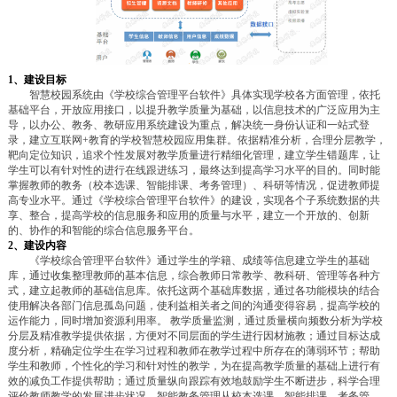
1
、建设目标
智慧校园系统由《学校综合管理平台软件》具体实现学校各方面管理，依托
基础平台，开放应用接口，以提升教学质量为基础，以信息技术的广泛应用为主
导，以办公、教务、教研应用系统建设为重点，解决统一身份认证和一站式登
录，建立互联网+教育的学校智慧校园应用集群。依据精准分析，合理分层教学，
靶向定位知识，追求个性发展对教学质量进行精细化管理，建立学生错题库，让
学生可以有针对性的进行在线跟进练习，最终达到提高学习水平的目的。同时能
掌握教师的教务（校本选课、智能排课、考务管理）、科研等情况，促进教师提
高专业水平。通过《学校综合管理平台软件》的建设，实现各个子系统数据的共
享、整合，提高学校的信息服务和应用的质量与水平，建立一个开放的、创新
的、协作的和智能的综合信息服务平台。
2
、建设内容
《学校综合管理平台软件》通过学生的学籍、成绩等信息建立学生的基础
库，通过收集整理教师的基本信息，综合教师日常教学、教科研、管理等各种方
式，建立起教师的基础信息库。依托这两个基础库数据，通过各功能模块的结合
使用解决各部门信息孤岛问题，使利益相关者之间的沟通变得容易，提高学校的
运作能力，同时增加资源利用率。 教学质量监测，通过质量横向频数分析为学校
分层及精准教学提供依据，方便对不同层面的学生进行因材施教；通过目标达成
度分析，精确定位学生在学习过程和教师在教学过程中所存在的薄弱环节；帮助
学生和教师，个性化的学习和针对性的教学，为在提高教学质量的基础上进行有
效的减负工作提供帮助；通过质量纵向跟踪有效地鼓励学生不断进步，科学合理
评价教师教学的发展进步状况。智能教务管理从校本选课、智能排课、考务管