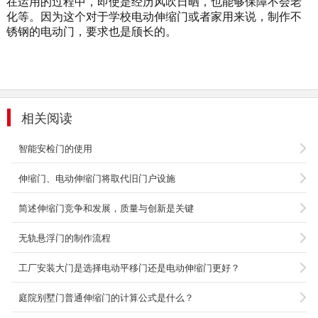
在运用的过程中，即使是经历风吹日晒，也能够保障不会老
化等。因为这个对于学校电动伸缩门
或者家用
来说，制作不
锈钢的电动门，要求也是颀长的。
相关阅读
智能安检门的使用
伸缩门、电动伸缩门将取代旧门户设施
小区翼闸 YZ-311
简述伸缩门竞争和发展，质量与创新是关键
技术参数： 1.尺寸:1200x280x980mm; 2.通道
宽:≤550mm; 3.解锁时间: 0.2s ; 4.通行速度...
无轨悬浮门的制作流程
2019-12-21
工厂安装大门是选择电动平移门还是电动伸缩门更好？
电动伸缩门M-509
庭院别墅门普通伸缩门的计算公式是什么？
一、门体特点1、型材规格：主料：直径50
mmx47mm1.1mm； 交叉杆：直径50