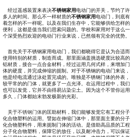
经过遥感装置来表决
不锈钢家用
电动门的开关，节约了许
多人的时间。那么不一样材质的
不锈钢家用
电动门，到底有
着怎样的不一样呢。以及在我们生存中，它能够供给怎样的
便利，这都是值当我们思索问题的。学校
和家用
对于这么一
个深受热烈欢迎的电动门行业来说，已然领有完全的优势。
首先关于
不锈钢家用电动门
，我们都晓得它是认为合适而
使用特别的材质，制造而成。那里面涵盖挑选硬度比较高的
铝材质，接合一点合金材料，经过运用几何式样，来增加门
体的硬度，并完成伸缩的扼制。对于不锈钢的电动门来说，
他是经电流通过泳处置完成的。唯独是不锈钢门体的外表，
较平常的的门体，就更多了一点光泽。在运用过程中，我们
也可以发觉，它并不由得易沾染尘土。因为这个不管你运用
多久，门体都始末勃发极新的光彩。
关于
不锈钢门体
的匡助材料，我们能够发觉它有工程分子
化合物塑料的运用。譬如在伸缩门体中，那里面主要的分子
化合物塑料件，用来扼制门体的活动。是借助高品质的工程
分子化合物塑料，保障它的放任，以及耐冲击力，可以保证