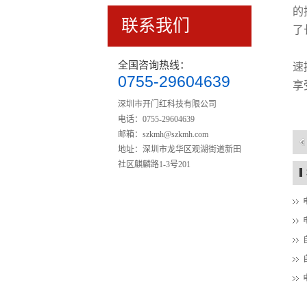
的
联系我们
了
全国咨询热线：
速
0755-29604639
享
悬浮门002-铝悬浮门厂家
深圳市开门红科技有限公司
电话：0755-29604639
邮箱：
szkmh@szkmh.com
地址：深圳市龙华区观湖街道新田
社区麒麟路1-3号201
停车场划线地坪工程 环氧地坪漆