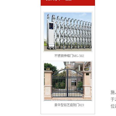
超市三辊闸S-107
不锈钢伸缩门MG-502
施
于
豪华型铝艺庭院门023
位