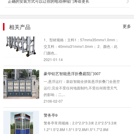
正确的安装方式可以让你的电动伸缩门寿命更长
交流充电桩采用先进的嵌入式控制技术，满足现
行国家充电接...
2018-03-27
相关产品
更多
不锈钢伸缩护栏
1、型材规格：主料1：57mmx35mmx1.0mm；
交叉料：40mmx31mmx1.0mm； 2、颜色：此
门颜色...
2021-01-14
豪华铝艺智能悬浮折叠庭院门007
一,悬浮运行：新款智能全拼装悬浮折叠门全悬空
运行,完全不受任何地面制约,不受任何雨雪天气
的影响；二,...
2106-02-07
警务亭9
警务亭常用规格：2.0*2.0*3.3米 2.0*2.5*3.3米
1.2*1.5*2.8M 1.5*1.5*2.8M1.5*1.7*2.8M