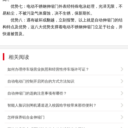
优势七：电动不锈钢伸缩门外表经特殊电泳处理，光泽无限，不
易粘尘，不被污染气体腐蚀，决不生锈，保新期长。
优势八：遇有破坏或翻越，立刻报警。以上就是自动伸缩门的结
构特点及优势，这八大优势支撑着电动不锈钢伸缩门立足于社会，并
快速被普及。
相关阅读
如何办理停车场营业执照和经营性停车场许可证？
交通设施橡胶护墙角
自动电动门控制开启闭合的方式方法知识
产品说明： 护角采用橡胶经蒸汽高温硫化整体模
压而成，集橡胶的韧性于一身，橡胶体软硬度适
自动伸缩门的选购注意事项有哪些？
中，耐磨...
2106-02-07
智能人脸识别闸机通道进入校园给学校带来那些便利？
怎样保养铝合金伸缩门
新能源电动汽车充电桩
交流充电桩（新能源电动汽车充电桩）产品特点