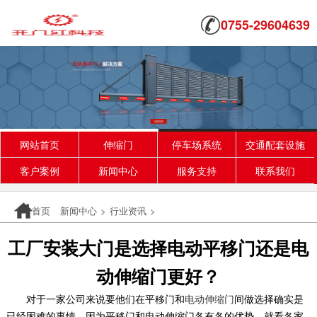
0755-29604639
网站首页
伸缩门
停车场系统
交通配套设施
客户案例
新闻中心
服务支持
联系我们
首页
新闻中心
>
行业资讯
>
工厂安装大门是选择电动平移门还是电
动伸缩门更好？
对于一家公司来说要他们在平移门和
电动伸缩门
间做选择确实是
已经困难的事情。因为平移门和电动伸缩门各有各的优势，就看各家