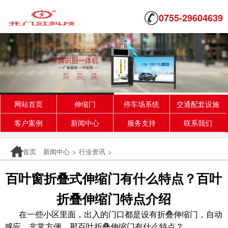
0755-29604639
网站首页
伸缩门
停车场系统
交通配套设施
客户案例
新闻中心
服务支持
联系我们
首页
新闻中心
>
行业资讯
>
百叶窗折叠式伸缩门有什么特点？百叶
折叠伸缩门特点介绍
在一些小区里面，出入的门口都是设有折叠伸缩门，自动
感应，非常方便。那百叶折叠伸缩门有什么特点？