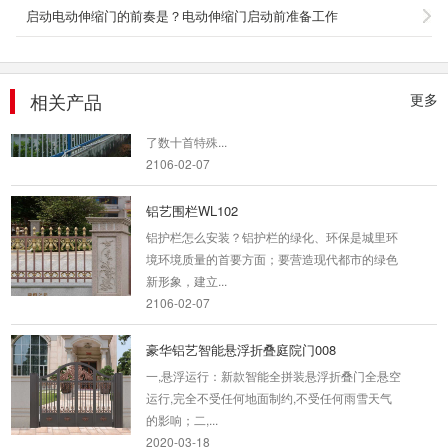
启动电动伸缩门的前奏是？电动伸缩门启动前准备工作
2018-01-17
锌钢围栏2
热浸锌围栏的优点：1.先进的工艺流程：为了确
相关产品
更多
保锌钢围栏具有与众不同的耐候性,技术中心研发
了数十首特殊...
2106-02-07
铝艺围栏WL102
铝护栏怎么安装？铝护栏的绿化、环保是城里环
境环境质量的首要方面；要营造现代都市的绿色
新形象，建立...
2106-02-07
豪华铝艺智能悬浮折叠庭院门008
一,悬浮运行：新款智能全拼装悬浮折叠门全悬空
运行,完全不受任何地面制约,不受任何雨雪天气
的影响；二,...
2020-03-18