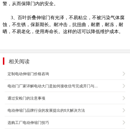
警，从而保障门内的安全。
3、百叶折叠伸缩门有光泽，不易粘尘，不被污染气体腐
蚀，不生锈，保新期长。耐冲击，抗扭曲，耐磨，耐冻，耐
晒，不易老化，使用寿命长。这样的话可以降低维护成本。
相关阅读
定制电动伸缩门价格咨询
电动门厂家详解电动大门是如何接收信号完成开门与...
通过安检门的注意事项
小卖部岗亭
电动伸缩门品牌行业的发展提出的5大解决方法
岗亭名称：彩钢摊位岗亭 制作主材：型钢、彩钢
选购工厂电动伸缩门技巧
岗亭颜色：灰色 常用规格：
1.6m×3.2m×2.8m【岗亭材料】...