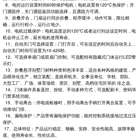
8、电控运行设置时间60秒保护电机；电机设置有120℃热保护；开
门遇阻停，关门遇阻返回功能选择，且遇阻力可调。
9、折叠开合，门扇运行同步折叠，程序缓冲，动作可靠，限位精
确，运行行程小，运行占地少。
10、电机过载保护：电机温度达到120℃或者运行到达设定时间，电
机会停止工作，延长电机使用寿命。
11、自动关门可选择设置：门打开后，可在设定的时间后自动关上，
自动关门时间可设置为10-420秒。
12、可选择单扇门或双扇门控制。可选配特有隐藏式门体运行LED警
示灯。
13、折叠悬浮别墅门材料种类和色泽丰富，适合各种风格的建筑，产
品模块化生产，独立装配，是政府机关、企事业单位、学校、部队、
大型工厂、广场、体育场馆、景区、别墅、高档住宅区等的 佳之选。
14、门体操作具备遥控、按钮、手动多种方式，可选配刷卡、密码等
门禁系统功能。
15、手动离合：停电或检修时，用手动离合手柄打开离合装置，可手
动推动门排。
16、漏电保护：产品带有漏电保护功能，能对控制系统接地过流过压
保护。
17、总体特征：产品运行稳定、顺畅、安静、安全性能高、故障率极
底、使用寿命长、性价比高。