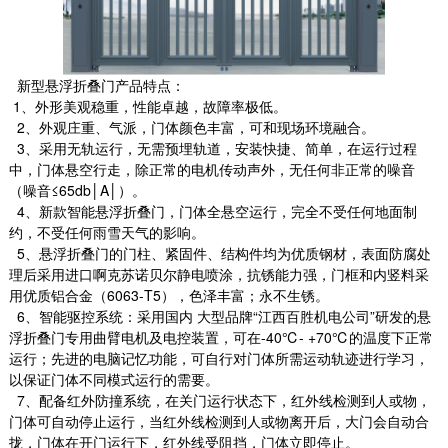
新型悬浮折叠门产品特点：
1、外形美观稳重，性能卓越，故障率极低。
2、外观庄重、气派，门体颜色丰富，可和现场环境融合。
3、采用无轨运行，无需预埋轨道，安装快捷、简单，在运行过程
中，门体悬空行走，除正常的电机传动声外，无任何非正常的噪音
（噪音≤65db│A│）。
4、新款智能悬浮折叠门，门体全悬空运行，完全不受任何地面制
约，不受任何雨雪天气的影响。
5、悬浮折叠门的门柱、紧固件、结构件均为优质钢材，表面防腐处
理后采用进口啊克苏诺贝尔静电喷涂，抗锈能力强，门框和内竖料采
用优质铝合金（6063-T5），色泽丰富；永不生锈。
6、智能驱控系统：采用国内 大型品牌“江西百胜机电公司”研发的悬
浮折叠门专用曲臂电机及电控装置，可在-40℃- +70℃的温度下正常
运行；先进的电脑记忆功能，可自行对门体所需运动轨迹进行学习，
以保证门体不同模式运行的需要。
7、配备红外防撞系统，在关门运行状态下，红外线检测到人或物，
门体可自动停止运行，当红外线检测到人或物离开后，大门会自动合
拢，门体在开门运行下，红外线受阻挡，门体立即停止。