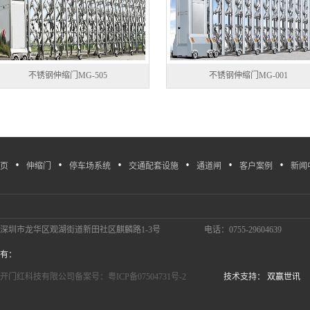
不锈钢伸缩门MG-505
不锈钢伸缩门MG-001
·
·
·
·
·
·
页
伸缩门
停车场系统
交通配套设施
通道闸
客户案例
新闻
深圳市龙华区观湖街道新田社区麒麟路1-3号
电话：0755-29604639
有：
开门红科技有限公司备案号：粤ICP备07504731号-2
技术支持：
双赢世讯