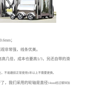
0.6mm
；
感观非常强，线条优美。
亮高几倍，成本也要高
3
，另还自带的滑
1
/
化，不易磨损正常使用
年以上不需要更换。
5
行了，我们采用的轮轴是直径
14mm
经过镀锌加
。