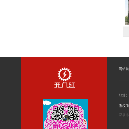
铝合金电动伸缩门M-003
电动平移门M-909A
网站首
地址：
版权所
高档平移闸P-524
深圳市