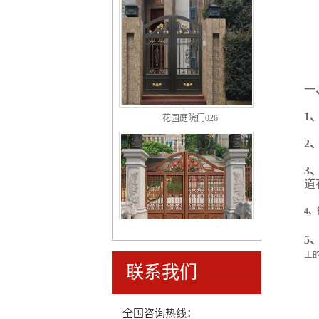
一
花园庭院门026
1
2
3
道
4
5
豪华型铝艺庭院门015
工
联系我们
全国咨询热线：