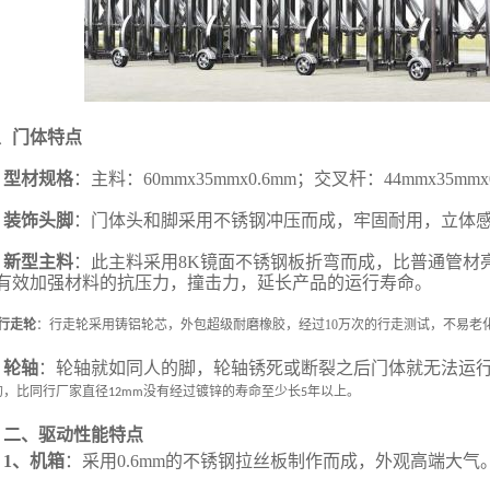
、
门体特点
、型材规格
：主料：
60mmx35mmx0.6mm
；交叉杆：
44mmx35mmx
、
装饰头脚
：门体头和脚采用不锈钢冲压而成，牢固耐用，立体
、新型主料
：此主料采用
8K
镜面不锈钢板折弯而成，比普通管材
有效加强材料的抗压力，撞击力，延长产品的运行寿命。
、行走轮
：行走轮采用铸铝轮芯，外包超级耐磨橡胶，经过10万次的行走测试，不易老
、轮轴
：轮轴就如同人的脚，轮轴锈死或断裂之后门体就无法运
的，比同行厂家直径
没有经过镀锌的寿命至少长
年以上。
12mm
5
二、驱动性能特点
1
、
机箱
：采用
0.6mm
的不锈钢拉丝板制作而成，外观高端大气