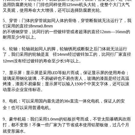
选用防腐磨光轮！门排也同样使用
机头大轮，使整个大门大气
125mm
又美观，使用寿命大大增强，还可以选择防腐磨光轮。
5、穿管：门体的穿管就如同人体的骨络，穿管断裂就无法运行了，我
们采用的直径
18mmx0.8mm
的不锈钢穿管，比同行的一些镀锌管或者超薄的直径12mm---16mm的
耐用至少
年以上。
5
6、轮轴：轮轴就如同人的脚，轮轴锈死或断裂之后门体就无法运行
了，我们采用的轮轴是直 径
经过镀锌加工的，比同行厂家直径
14mm
没有经过镀锌的寿命至少长
年以上。
12mm
5
7、显示屏：显示屏是采用
等贴片而成，保证显示屏的使用寿命；
LED
玻璃采用钢化玻璃，不易破碎也不易伤害人，玻璃的漆面是经过高温
烤漆，漆面不易爆裂；显示屏可以输入
个中英文字体，还可以滚
1500
动显示企业宣传标语。
8、电机：可以采用国内最先进的
直流一体化电机，保证人的安
36v
全！也可以采用普通电机。
9、豪华机箱：我们采用
的铝板折弯而成，不管太阳暴晒风吹雨
1.0mm
打，都不变形！不像一些厂家为了节省成本使用铝塑板做，过几个月
就变形漏水。