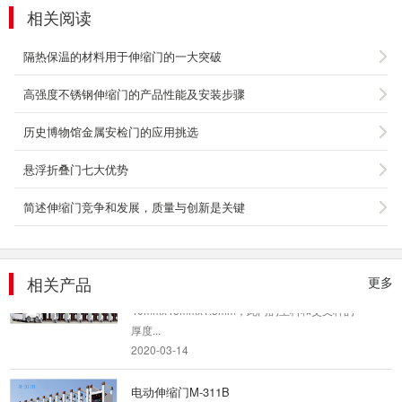
电动伸缩门M-308A
相关阅读
一、门体特点1、用料规格：主料1:85 x 65 x 1.1
主料2：60 x 50 x 1.0 机头料：65 ...
隔热保温的材料用于伸缩门的一大突破
2020-03-23
高强度不锈钢伸缩门的产品性能及安装步骤
铝合金电动伸缩门M-003
历史博物馆金属安检门的应用挑选
最近经常有客户问，能不能让电动伸缩门加装车
牌识别系统？这样白天车辆进出利用电动伸缩门
悬浮折叠门七大优势
来进行管...
2020-06-28
简述伸缩门竞争和发展，质量与创新是关键
电动伸缩门M-603B
一、门体特点1、型材规格：主料：
相关产品
55mmx50mmx1.5mm；交叉杆：
更多
40mmx45mmx1.5mm；此门的主料和交叉杆的
厚度...
2020-03-14
电动伸缩门M-311B