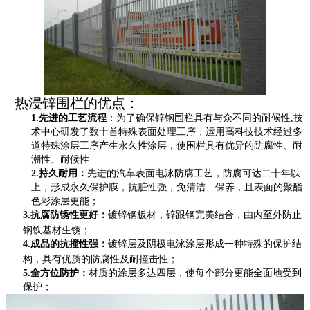
热浸锌围栏的优点：
1.
先进的工艺流程
：
为了确保锌钢围栏具有与众不同的耐候性
,
技
术中心研发了数十首特殊表面处理工序，运用高科技技术经过多
道特殊涂层工序产生永久性涂层，使围栏具有优异的防腐性、耐
潮性、耐候性
2.
持久耐用：
先进的汽车表面电泳防腐工艺，防腐可达二十年以
上，形成永久保护膜，抗脏性强，免清洁、保养，且表面的聚酯
色彩涂层更能
；
3.
抗腐防锈
性
更
好：
镀锌
钢板材
，
锌跟
钢
完美结合
，
由内至外防止
钢铁基材生锈
；
4.
成品的抗撞性
强：
镀锌层
及阴极电泳涂层
形成一种特
殊
的
保护
结
构，
具有优质的防腐性及耐撞击性
；
5.
全
方位防
护：
材质的涂层多达四层，使每个部分更
能全面地受到
保护；