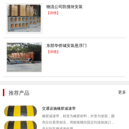
物流公司防撞块安装
【详情】
人行通道摆闸B-208C
产品参数： ◇材质:304拉丝不锈钢 ◇上盖厚
东部华侨城安装悬浮门
度：1.5mm ◇箱体厚度：1.2mm ◇箱...
【详情】
2019-12-21
电动平移门M-810
一、门体特点1、型材材质：6061，硬度高，抗
压力、冲击力强！2、型材规格：底梁：
150mmx90mmx3.0mm；顶梁：15...
推荐产品
更多
2020-03-23
交通设施橡胶减速带
橡胶减速带，材质为橡胶材料，外形为坡面，颜
色往往黄黑相见，用膨胀螺丝固定到道路路口，
是起到车辆减速作用...