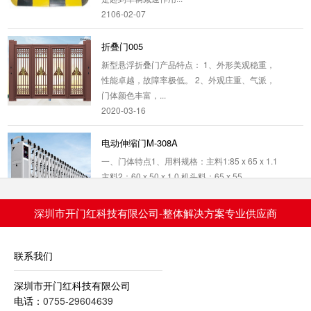
2106-02-07
折叠门005
新型悬浮折叠门产品特点： 1、外形美观稳重，
性能卓越，故障率极低。 2、外观庄重、气派，
门体颜色丰富，...
2020-03-16
电动伸缩门M-308A
一、门体特点1、用料规格：主料1:85 x 65 x 1.1
主料2：60 x 50 x 1.0 机头料：65 x 55...
2020-03-23
深圳市开门红科技有限公司-整体解决方案专业供应商
多功能道闸105
一.机械特性●采用一体化机芯，全模具量化生产
联系我们
制作，大大提高产品稳定性，确保道闸的运行精
度；●采用无固定方...
深圳市开门红科技有限公司
2021-04-08
电话：
0755-29604639