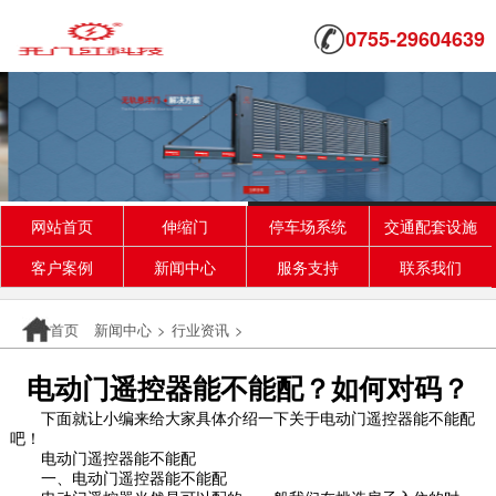
0755-29604639
网站首页
伸缩门
停车场系统
交通配套设施
客户案例
新闻中心
服务支持
联系我们
首页
新闻中心
>
行业资讯
>
电动门遥控器能不能配？如何对码？
下面就让小编来给大家具体介绍一下关于
电动门
遥控器能不能配
吧！
电动门
遥控器能不能配
一、
电动门
遥控器能不能配