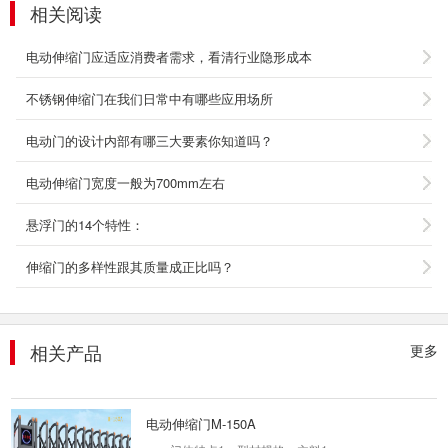
相关阅读
电动伸缩门应适应消费者需求，看清行业隐形成本
不锈钢伸缩门在我们日常中有哪些应用场所
电动门的设计内部有哪三大要素你知道吗？
豪华铝艺庭院门022
庭院门就是庭院大门，通常为室外门，庭院门使
电动伸缩门宽度一般为700mm左右
得庭院更显完美，给人一种田园家居的感受;同时
又增加了户主...
悬浮门的14个特性：
2106-02-07
伸缩门的多样性跟其质量成正比吗？
门禁三辊闸 S-105
产品参数： ◇材质:304拉丝不锈钢 ◇上盖厚
度：1.5mm ◇箱体厚度：1.2mm ◇箱体尺寸：
相关产品
更多
1...
2019-12-21
电动伸缩门M-150A
一、门体特点1、型材规格：主料1：