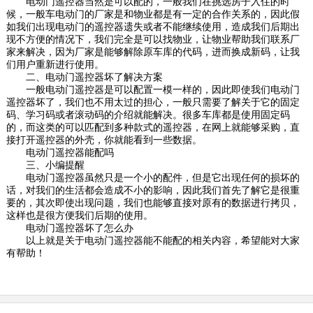
电动门
遥控器当然是可以配的，一般我们在挑选房子入住的时
候，一般车
电动门
的厂家是和物业都是有一定的合作关系的，因此假
如我们出现
电动门
的遥控器遗失或者不能继续使用，造成我们后期出
现不方便的情况下，我们完全是可以找物业，让物业帮助我们联系厂
家来解决，因为厂家是能够解除原车库的代码，进而换成新码，让我
们用户重新进行使用。
二、
电动门
遥控器坏了解决方案
一般
电动门
遥控器是可以配置一模一样的，因此即使我们
电动门
遥控器坏了，我们也不用太过的担心，一般只需要了解关于它的固定
码、学习码或者滚动码的介绍就能解决。很多车库都是使用固定码
的，而这类的可以匹配到多种款式的遥控器，在网上就能够采购，直
接打开遥控器的外壳，你就能看到一些数据。
电动门
遥控器能配吗
三、小编提醒
电动门
遥控器虽然只是一个小的配件，但是它出现任何的损坏的
话，对我们的生活都会造成不小的影响，因此我们首先了解它是很重
要的，其次即使出现问题，我们也能够直接对原有的数据进行拷贝，
这样也是很方便我们后期的使用。
电动门
遥控器坏了怎么办
以上就是关于
电动门
遥控器能不能配的相关内容，希望能对大家
有帮助！