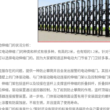
动伸缩门的状况分析：
实电动伸缩 门的种类和样式有很多种，有高的2米，也有短的1.2米。针
可以选择电动伸缩门的。因为大家都知道这种电动大门节省了门卫好多事
克服存在的问题，提供一种防止攀爬并且会发出报警的电动伸缩门。其技
墙壁上的门体驱动箱、与门体驱动箱电动连接的伸缩门架以及控制伸缩门
，伸缩门架包括竖杆以及铰接在竖杆上支撑竖杆伸缩的折叠斜杆，折叠斜
后伸缩，驱动装置通过遥控器控制，为了起到防止攀爬的作用，竖杆顶端
感器连接报警装置。进一步地，门体驱动箱侧面设置有用于安装固定的螺
上涂覆有防腐蚀层，不易生锈，并且提高了使用寿命。
全金属门的标准是什么?暂时还没有固定的标准但是选择符合自己需求的就