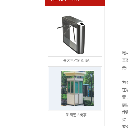
立式一字闸
电
景区三棍闸 S-106
其
是
为
在
置
前
彩钢艺术岗亭
传
架
安