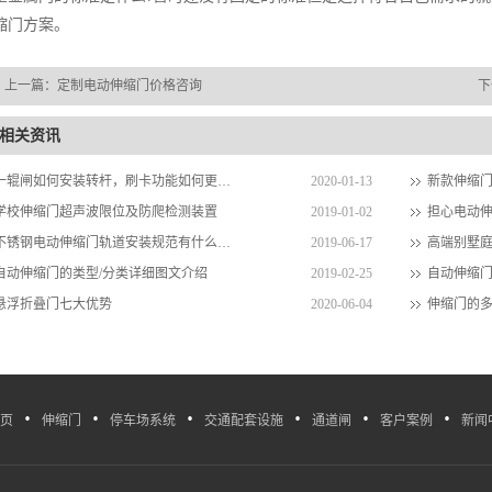
缩门方案。
上一篇：
定制电动伸缩门价格咨询
下
相关资讯
一辊闸如何安装转杆，刷卡功能如何更换面板？
2020-01-13
新款伸缩
学校伸缩门超声波限位及防爬检测装置
2019-01-02
不锈钢电动伸缩门轨道安装规范有什么要求？
2019-06-17
高端别墅庭
自动伸缩门的类型/分类详细图文介绍
2019-02-25
自动伸缩
悬浮折叠门七大优势
2020-06-04
伸缩门的
·
·
·
·
·
·
页
伸缩门
停车场系统
交通配套设施
通道闸
客户案例
新闻