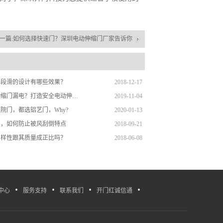
一篇:
如何选择快速门？深圳电动伸缩门厂家告诉你
门段滑的设计有哪些效果？
2018-12-17
担心电动伸缩门漏电？打造安全电动伸缩门
2019-11-04
院门，都选铝艺门，Why?
2020-01-13
门，如何防止被风刮倒特点
2018-09-21
多样性跟其质量成正比吗？
2018-06-08
·
·
·
·
中心
服务支持
联系我们
开门红诚信通