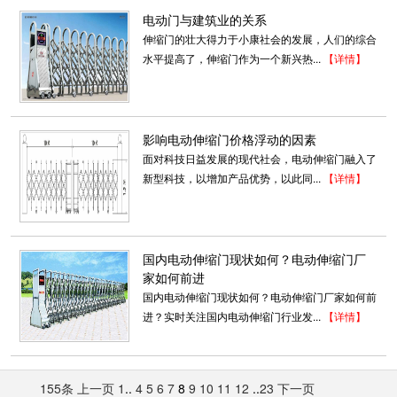
电动门与建筑业的关系
伸缩门的壮大得力于小康社会的发展，人们的综合
水平提高了，伸缩门作为一个新兴热...
【详情】
影响电动伸缩门价格浮动的因素
面对科技日益发展的现代社会，电动伸缩门融入了
新型科技，以增加产品优势，以此同...
【详情】
彩钢岗亭9
彩钢岗亭材料和制作工艺：1. 岗亭支撑柱采用优
质冷轧板成模制作，美观、坚固、耐用。2. 面板
国内电动伸缩门现状如何？电动伸缩门厂
采用1.0厚优质彩钢...
家如何前进
2106-02-07
国内电动伸缩门现状如何？电动伸缩门厂家如何前
进？实时关注国内电动伸缩门行业发...
【详情】
折叠门007
折叠门产品特点： 1、外形美观稳重，性能卓
越，故障率极低。 2、外观庄重、气派，门体颜
155条
上一页
1
..
4
5
6
7
8
9
10
11
12
..
23
下一页
色丰富，可和现场环...