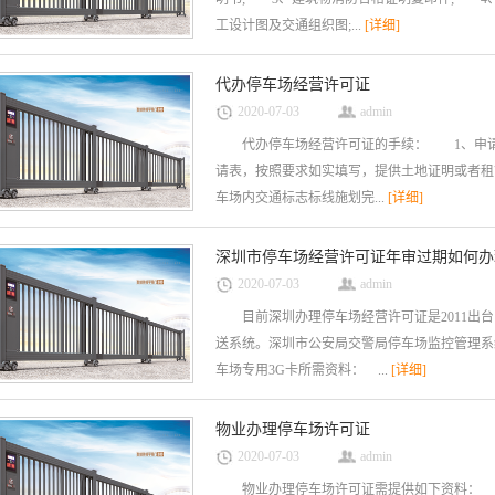
工设计图及交通组织图;...
[详细]
代办停车场经营许可证
2020-07-03
admin
代办停车场经营许可证的手续： 1、申请
请表，按照要求如实填写，提供土地证明或者租
车场内交通标志标线施划完...
[详细]
深圳市停车场经营许可证年审过期如何办
2020-07-03
admin
目前深圳办理停车场经营许可证是2011出台
送系统。深圳市公安局交警局停车场监控管理
车场专用3G卡所需资料： ...
[详细]
物业办理停车场许可证
2020-07-03
admin
物业办理停车场许可证需提供如下资料： 1