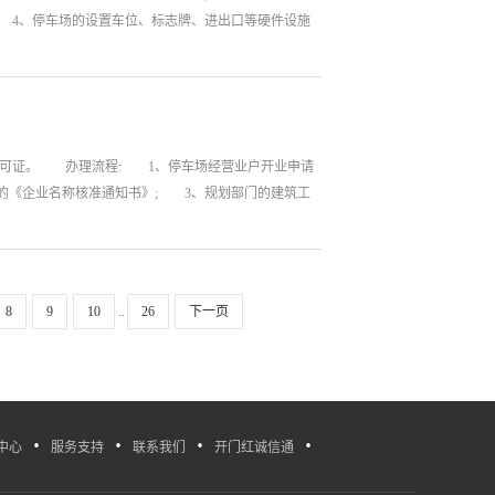
 4、停车场的设置车位、标志牌、进出口等硬件设施
许可证。 办理流程: 1、停车场经营业户开业申请
的《企业名称核准通知书》; 3、规划部门的建筑工
8
9
10
..
26
下一页
·
·
·
·
中心
服务支持
联系我们
开门红诚信通