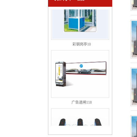
彩钢岗亭10
广告道闸118