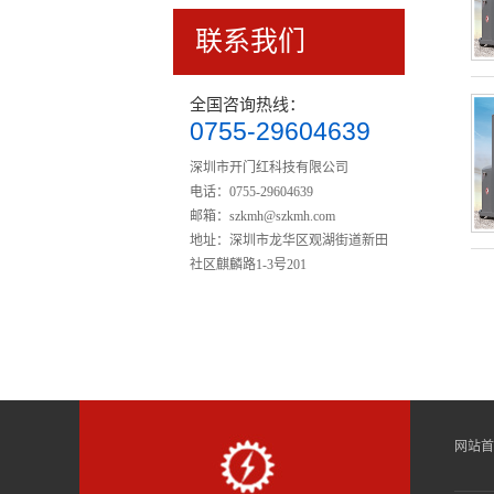
联系我们
桥式平移闸P-525
全国咨询热线：
0755-29604639
深圳市开门红科技有限公司
电话：0755-29604639
邮箱：
szkmh@szkmh.com
地址：深圳市龙华区观湖街道新田
社区麒麟路1-3号201
彩钢岗亭9
网站首
半高平移闸P-527