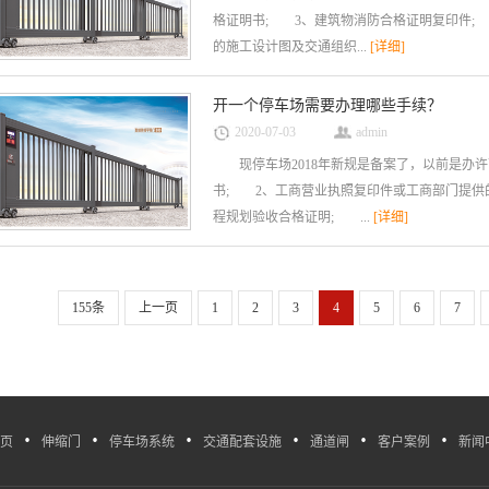
格证明书; 3、建筑物消防合格证明复印件;
的施工设计图及交通组织...
[详细]
开一个停车场需要办理哪些手续？
2020-07-03
admin
现停车场2018年新规是备案了，以前是办
书; 2、工商营业执照复印件或工商部门提供
程规划验收合格证明; ...
[详细]
155条
上一页
1
2
3
4
5
6
7
·
·
·
·
·
·
页
伸缩门
停车场系统
交通配套设施
通道闸
客户案例
新闻