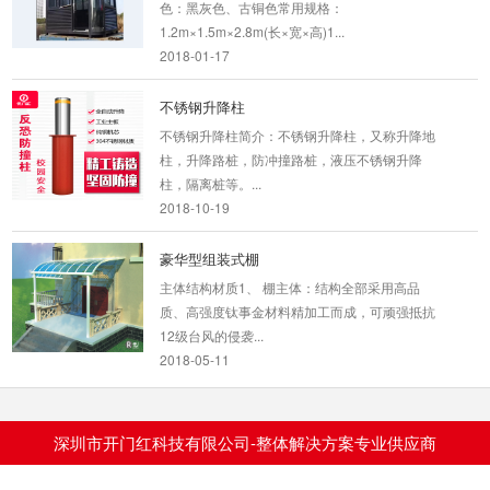
色：黑灰色、古铜色常用规格：
1.2m×1.5m×2.8m(长×宽×高)1...
2018-01-17
不锈钢升降柱
不锈钢升降柱简介：不锈钢升降柱，又称升降地
柱，升降路桩，防冲撞路桩，液压不锈钢升降
柱，隔离桩等。...
2018-10-19
豪华型组装式棚
主体结构材质1、 棚主体：结构全部采用高品
质、高强度钛事金材料精加工而成，可顽强抵抗
12级台风的侵袭...
2018-05-11
行人摆闸B-207
产品参数： ◇材质:304拉丝不锈钢 ◇上盖厚
深圳市开门红科技有限公司-整体解决方案专业供应商
度：1.5mm ◇箱体厚度：1.2mm ◇箱体尺寸：
120...