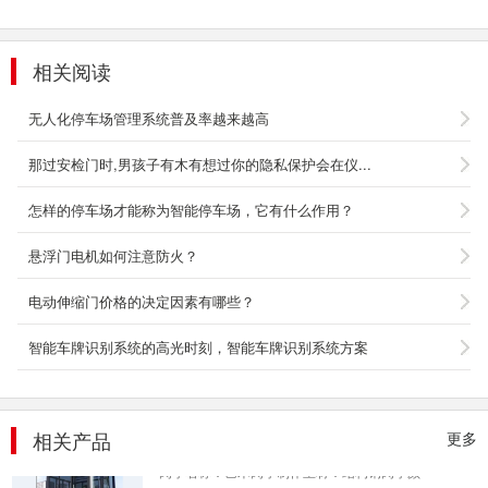
相关阅读
无人化停车场管理系统普及率越来越高
那过安检门时,男孩子有木有想过你的隐私保护会在仪...
怎样的停车场才能称为智能停车场，它有什么作用？
悬浮门电机如何注意防火？
警务亭4
电动伸缩门价格的决定因素有哪些？
警务亭常用规格：2.0*2.0*3.3米 2.0*2.5*3.3米
1.2*1.5*2.8M 1.5*1.5*2.8M1.5*1.7*2.8M
智能车牌识别系统的高光时刻，智能车牌识别系统方案
1.8*1.8*2.8...
2106-02-07
相关产品
钢结构岗亭4
更多
岗亭名称：艺术岗亭制作主材：结构钢岗亭颜