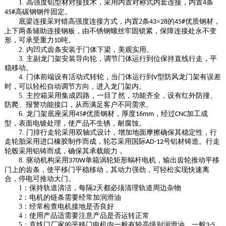
1.
高强度铝型材对接技术，采用内置对称式内套连接，内置
条
4
高碳钢钢件固定。
45#
底梁连接采对错高强度连接方式，内置
2
条
×
的
优质钢材，
43
28
45#
上下两条辅助连接钢板，由不锈钢螺丝牢固锁紧，保障连接处永不变
形，可承受重力
吨。
10
2.
内凹式齿条安装于门体下梁，美观实用。
3.
主副龙门架安装导向轮，调节门体运行到位保持直线行走，平
稳移动。
4.
门体前端设有活动式转轮，当门体运行到
型防风龙门架有误差
V
时，可以轻松自动调节方向，进入龙门架内。
5.
主控箱采用集成四路，一目了然，功能齐全，设有红外防撞、
防爬、报警功能接口，从而满足客户不同需求。
6.
龙门架底座采用
优质钢材，厚度
，经过
加工成
45#
16mm
CNC
型，表面电镀处理，使产品不生锈，耐腐蚀。
7.
门排行走轮采用双轴式设计，增加地面摩擦确保其稳定性，行
走轮胎采用进口橡胶制作而成，轮芯采用国际
号铝材铸造。行走
AD-12
轮毂采用铝铸而成，确保其承载能力，
8.
驱动机构采用
单箱涡轮矩形蜗杆电机，输出齿轮推动平移
370W
门上的齿条，使平移门平稳移动，其动力强劲，可轻松实现快速离
合，停电可推动大门。
1
：保持轨道清洁，每隔
天都必须清理轨道周边杂物
2
2
：电机的链条需要经常加润滑油
3
：经常检查电机接地是否良好
4
：使用产品适需要注意产品是否运转正常
5
：直线门厂家的平移门电机内一般有较高级别润滑油，一般
3-5