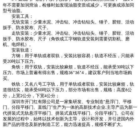
年不需要加润滑油，检修时如发现油脂变质或减少，可更换或添加同
型号油脂。
安装工具：
无轨安装：少量水泥、冲击钻、冲击钻钻头、锤子、胶钳、活动
扳手、防水胶布、尺子。
走轨安装：少量水泥、冲击钻、冲击钻钻头、锤子、胶钳、活动
扳手、防水胶布、尺子（角铁或工字钢轨道安装则需要切割机、磨
机、电焊机）。
安装轨道：
方钢：用于单轨或者双轨，安装比较容易；轨道不经压，只能承
受
20
吨以下压力。
角铁：用于双轨，安装比较麻烦，轨道不经压，能承受
30
吨以下
压力。市场上普遍有得出售，规格
，建议客户到当地市场购
36*36*4
买。
铁轨：又名八号工字轨，用于单轨或者双轨，安装比较麻烦，轨
道很结实，能承受
60
吨以下压力，部分市场有出售，规格：高度
公
6
分，上宽
公分，下宽
公分；
2
4
深圳市开门红
有限公司是一家集研发、专业制造
“悬浮门、平移
门、分段平移门、直线门”生产为一体的高新技术企业
主导产品为新一
.
代拼装式无轨悬浮平移门、拼装式直线平移门、分段平移门。公司在
发展的过程中，始终以技术创新为主导，设计和开发，并引进国内外
新产品的理念及新的制造工艺，能力迅速提高，规模不断扩大。