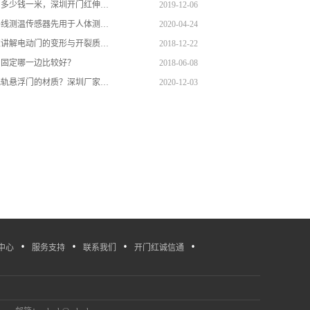
电动伸缩门多少钱一米，深圳开门红伸缩门特色优势
2019-12-06
高精密红外线测温传感器先用于人体测温安检门上
2020-04-24
电动门厂家讲解电动门的变形与开裂质量问题
2018-12-22
门固定哪一边比较好？
2018-06-08
如何辨别无轨悬浮门的材质？深圳厂家告诉你
2020-12-03
·
·
·
·
中心
服务支持
联系我们
开门红诚信通