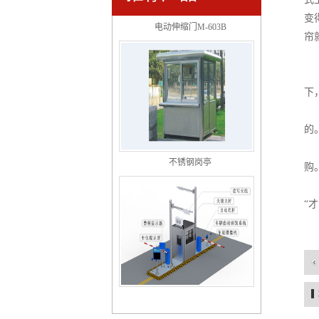
变
电动伸缩门M-603B
帘
下
的
不锈钢岗亭
购
“才
深圳停车场办证攻略大全