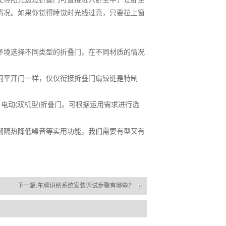
情况。如果你觉得睡觉时光线过亮，只要拉上窗
环境选择不同类型的折叠门，在不同材质的情况
同平开门一样，仅仅衔接折叠门扇铰链是特制
、电动
双机型
折叠门。可根据运用需求进行选
(
)
潮隔热降低噪音等实用功能，我们需要有型又有
下一篇:
车牌识别系统安装调试步骤有哪些？