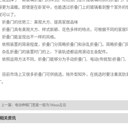
得更为温暖。即使是在卧室中，也能透过折叠门上的玻璃看到整个室外的
就可以了。
折叠门的优势三：美观大方、提高家居品味
折叠门具有美观大方、样式新颖、花色多样的特点，可根据不同的家居
，折叠门能呈现出不一样的风格。
依照装置的简易程度，折叠门分简略折叠门和杂乱折叠门。简略折叠门
。杂乱折叠门的装置时门的上、下装轨迹都运用滚动五金配件。
依照运用方法不同，折叠门能够分为手动折叠门、电动
(
传统型
折叠门
)
。
目前市场上又很多折叠门可供挑选，除外型知外，在挑选时要注重其防
”。
上一篇：
电动伸缩门宽度一般为700mm左右
相关资讯